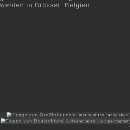
Interior of the candy sho
hom
Süßwarenladen "La cure gourma