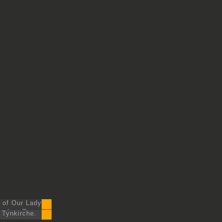
 of Our Lady
before Tyn.
 Tynkirche.