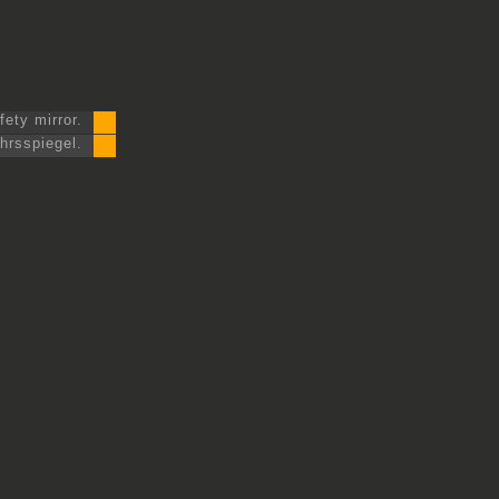
fety mirror.
hrsspiegel.