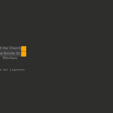
d the Church
nt Nicholas.
ie Kirche St.
Nikolaus.