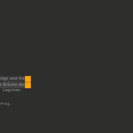
idge and the
gii Bridge.
ie Brücke der
Legionen.