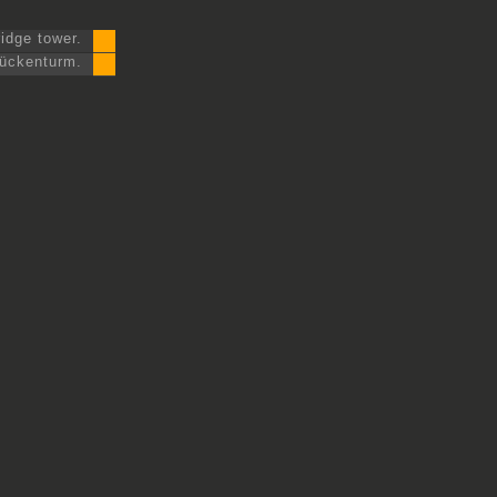
ridge tower.
rückenturm.