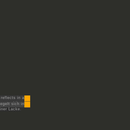
reflects in a
puddle.
gelt sich in
iner Lacke.