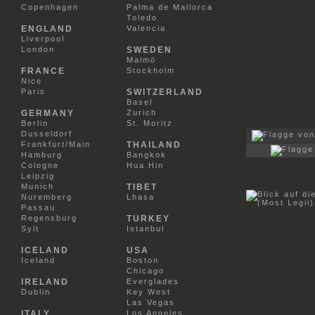
Copenhagen
Palma de Mallorca
Toledo
ENGLAND
Valencia
Liverpool
London
SWEDEN
Malmö
FRANCE
Stockholm
Nice
Paris
SWITZERLAND
Basel
GERMANY
Zurich
Berlin
St. Moritz
Dusseldorf
Frankfurt/Main
THAILAND
Hamburg
Bangkok
Cologne
Hua Hin
Leipzig
Munich
TIBET
Nuremberg
Lhasa
Passau
Regensburg
TURKEY
Sylt
Istanbul
ICELAND
USA
Iceland
Boston
Chicago
IRELAND
Everglades
Dublin
Key West
Las Vegas
ITALY
Los Angeles