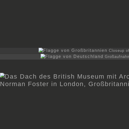
Closeup of
Großaufnahm