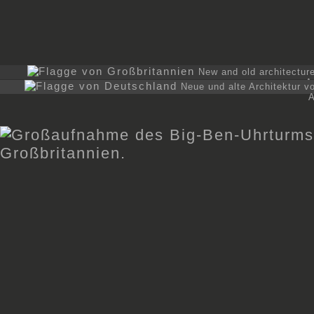
New and old architectur
A
Neue und alte Architektur v
A